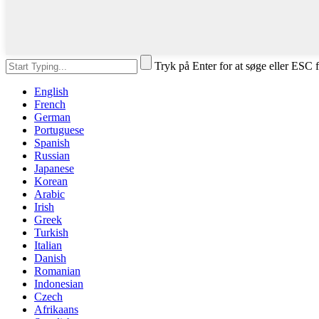
Tryk på Enter for at søge eller ESC f
English
French
German
Portuguese
Spanish
Russian
Japanese
Korean
Arabic
Irish
Greek
Turkish
Italian
Danish
Romanian
Indonesian
Czech
Afrikaans