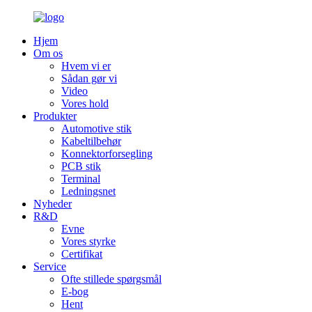
Hjem
Om os
Hvem vi er
Sådan gør vi
Video
Vores hold
Produkter
Automotive stik
Kabeltilbehør
Konnektorforsegling
PCB stik
Terminal
Ledningsnet
Nyheder
R&D
Evne
Vores styrke
Certifikat
Service
Ofte stillede spørgsmål
E-bog
Hent