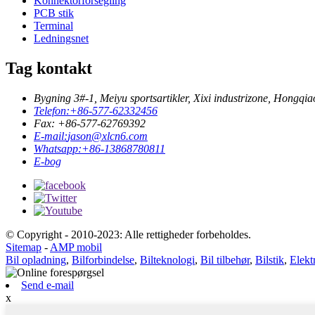
Konnektorforsegling
PCB stik
Terminal
Ledningsnet
Tag kontakt
Bygning 3#-1, Meiyu sportsartikler, Xixi industrizone, Hongqi
Telefon:
+86-577-62332456
Fax: +86-577-62769392
E-mail:
jason@xlcn6.com
Whatsapp:
+86-13868780811
E-bog
© Copyright - 2010-2023: Alle rettigheder forbeholdes.
Sitemap
-
AMP mobil
Bil opladning
,
Bilforbindelse
,
Bilteknologi
,
Bil tilbehør
,
Bilstik
,
Elekt
Send e-mail
x