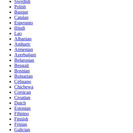
Swedish
Polish
Basque
Catalan
Esperanto
Hindi
Lao
Albanian
Amharic
Armenian
Azerbaijani
Belarusian
Bengali
Bosnian
Bulgarian
Cebuano
Chichewa
Corsican
Croatian
Dutch
Estonian
Filipino
Finnish
Frisian
Galician