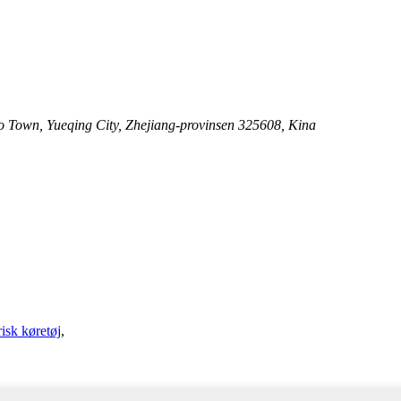
ao Town, Yueqing City, Zhejiang-provinsen 325608, Kina
risk køretøj
,