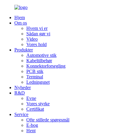
Hjem
Om os
Hvem vi er
Sådan gør vi
Video
Vores hold
Produkter
Automotive stik
Kabeltilbehør
Konnektorforsegling
PCB stik
Terminal
Ledningsnet
Nyheder
R&D
Evne
Vores styrke
Certifikat
Service
Ofte stillede spørgsmål
E-bog
Hent