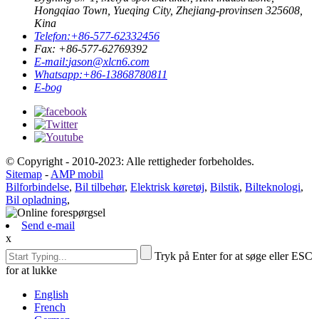
Hongqiao Town, Yueqing City, Zhejiang-provinsen 325608,
Kina
Telefon:
+86-577-62332456
Fax: +86-577-62769392
E-mail:
jason@xlcn6.com
Whatsapp:
+86-13868780811
E-bog
© Copyright - 2010-2023: Alle rettigheder forbeholdes.
Sitemap
-
AMP mobil
Bilforbindelse
,
Bil tilbehør
,
Elektrisk køretøj
,
Bilstik
,
Bilteknologi
,
Bil opladning
,
Send e-mail
x
Tryk på Enter for at søge eller ESC
for at lukke
English
French