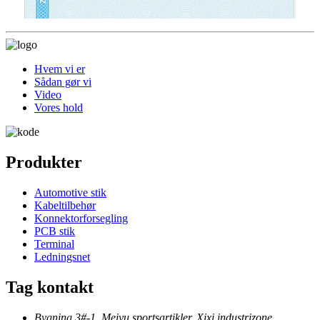
Hvem vi er
Sådan gør vi
Video
Vores hold
Produkter
Automotive stik
Kabeltilbehør
Konnektorforsegling
PCB stik
Terminal
Ledningsnet
Tag kontakt
Bygning 3#-1, Meiyu sportsartikler, Xixi industrizone,