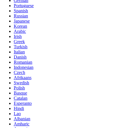
German
Portuguese
Spanish
Russian
Japanese
Korean
Arabic
Irish
Greek
Turkish
Italian
Danish
Romanian
Indonesian
Czech
Afrikaans
Swedish
Polish
Basque
Catalan
Esperanto
Hindi
Lao
Albanian
Amharic